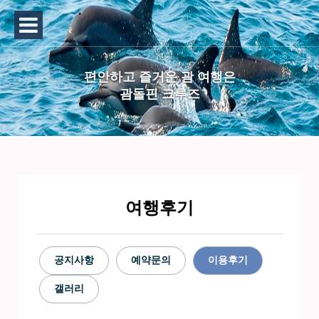
편안하고 즐거운 괌 여행은
괌돌핀 크루즈
여행후기
공지사항
예약문의
이용후기
갤러리