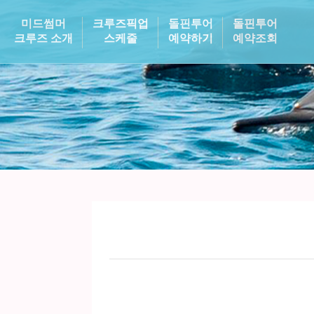
미드썸머
크루즈픽업
돌핀투어
돌핀투어
크루즈 소개
스케줄
예약하기
예약조회