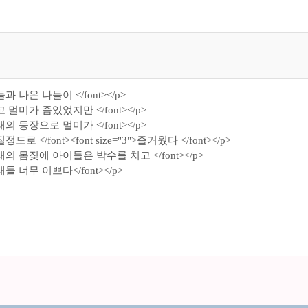
>아이들과 나온 나들이 </font></p>
">배타고 멀미가 좀있었지만 </font></p>
">돌고래의 등장으로 멀미가 </font></p>
사라질정도로 </font><font size="3">즐거웠다 </font></p>
"3">돌고래의 몸짖에 아이들은 박수를 치고 </font></p>
">돌고래들 너무 이쁘다</font></p>