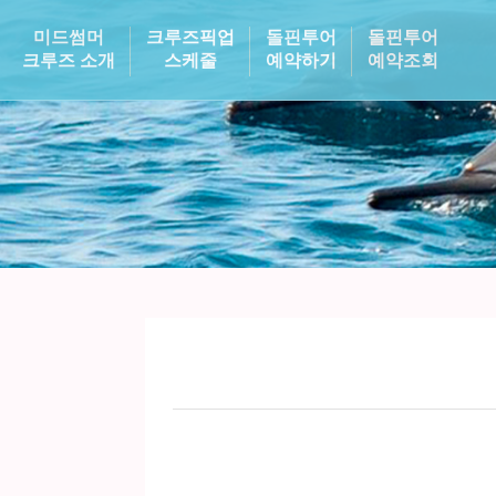
미드썸머
크루즈픽업
돌핀투어
돌핀투어
크루즈 소개
스케줄
예약하기
예약조회