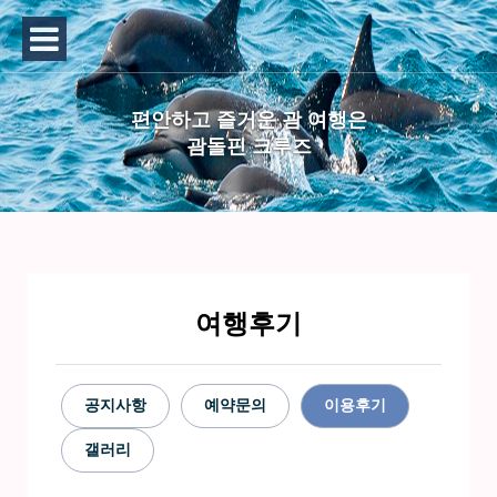
편안하고 즐거운 괌 여행은
괌돌핀 크루즈
여행후기
공지사항
예약문의
이용후기
갤러리