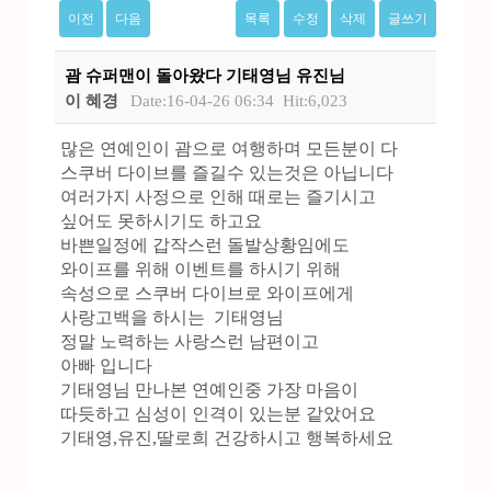
이전
다음
목록
수정
삭제
글쓰기
괌 슈퍼맨이 돌아왔다 기태영님 유진님
이 혜경
Date:16-04-26 06:34
Hit:6,023
많은 연예인이 괌으로 여행하며 모든분이 다
스쿠버 다이브를 즐길수
있는것은 아닙니다
여러가지 사정으로 인해 때로는 즐기시고
싶어도 못하시기도 하고요
바쁜일정에 갑작스런 돌발상황임에도
와이프를 위해 이벤트를 하시기 위해
속성으로 스쿠버 다이브로 와이프에게
사랑고백을 하시는 기태영님
정말 노력하는 사랑스런 남편이고
아빠 입니다
기태영님 만나본 연예인중 가장 마음이
따듯하고 심성이 인격이
있는분 같았어요
기태영,유진,딸로희 건강하시고 행복하세요