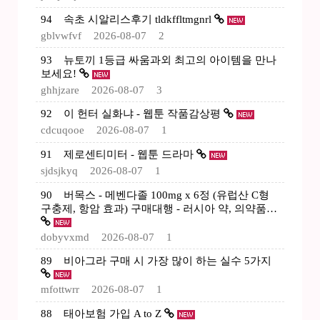
94
속초 시알리스후기 tldkffltmgnrl
gblvwfvf
2026-08-07
2
93
뉴토끼 1등급 싸움과외 최고의 아이템을 만나
보세요!
ghhjzare
2026-08-07
3
92
이 헌터 실화냐 - 웹툰 작품감상평
cdcuqooe
2026-08-07
1
91
제로센티미터 - 웹툰 드라마
sjdsjkyq
2026-08-07
1
90
버목스 - 메벤다졸 100mg x 6정 (유럽산 C형
구충제, 항암 효과) 구매대행 - 러시아 약, 의약품…
dobyvxmd
2026-08-07
1
89
비아그라 구매 시 가장 많이 하는 실수 5가지
mfottwrr
2026-08-07
1
88
태아보험 가입 A to Z