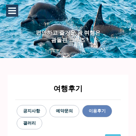
편안하고 즐거운 괌 여행은
괌돌핀 크루즈
여행후기
공지사항
예약문의
이용후기
갤러리