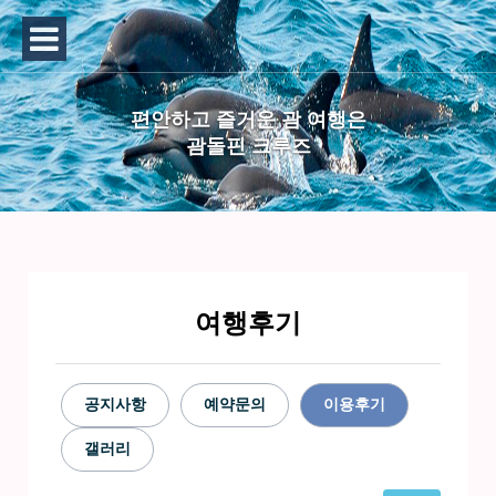
편안하고 즐거운 괌 여행은
괌돌핀 크루즈
여행후기
공지사항
예약문의
이용후기
갤러리