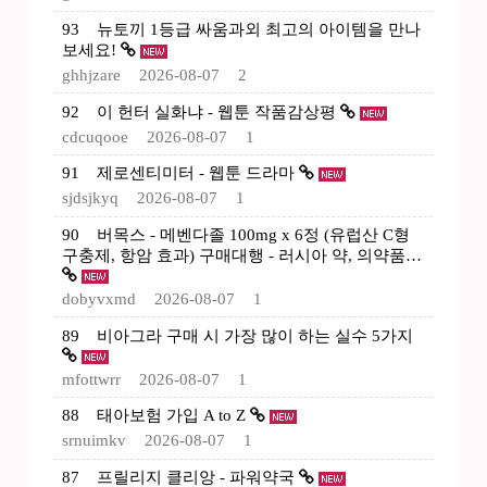
93
뉴토끼 1등급 싸움과외 최고의 아이템을 만나
보세요!
ghhjzare
2026-08-07
2
92
이 헌터 실화냐 - 웹툰 작품감상평
cdcuqooe
2026-08-07
1
91
제로센티미터 - 웹툰 드라마
sjdsjkyq
2026-08-07
1
90
버목스 - 메벤다졸 100mg x 6정 (유럽산 C형
구충제, 항암 효과) 구매대행 - 러시아 약, 의약품…
dobyvxmd
2026-08-07
1
89
비아그라 구매 시 가장 많이 하는 실수 5가지
mfottwrr
2026-08-07
1
88
태아보험 가입 A to Z
srnuimkv
2026-08-07
1
87
프릴리지 클리앙 - 파워약국