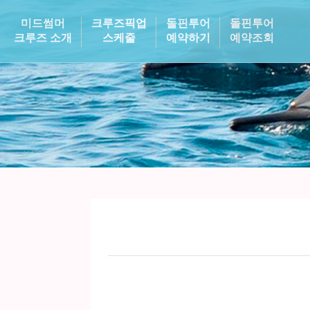
미드썸머
크루즈픽업
돌핀투어
돌핀투어
크루즈 소개
스케줄
예약하기
예약조회