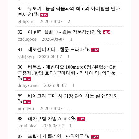
93
뉴토끼 1등급 싸움과외 최고의 아이템을 만나
보세요!
ghhjzare
2026-08-07
2
92
이 헌터 실화냐 - 웹툰 작품감상평
cdcuqooe
2026-08-07
1
91
제로센티미터 - 웹툰 드라마
sjdsjkyq
2026-08-07
1
90
버목스 - 메벤다졸 100mg x 6정 (유럽산 C형
구충제, 항암 효과) 구매대행 - 러시아 약, 의약품…
dobyvxmd
2026-08-07
1
89
비아그라 구매 시 가장 많이 하는 실수 5가지
mfottwrr
2026-08-07
1
88
태아보험 가입 A to Z
srnuimkv
2026-08-07
1
87
프릴리지 클리앙 - 파워약국