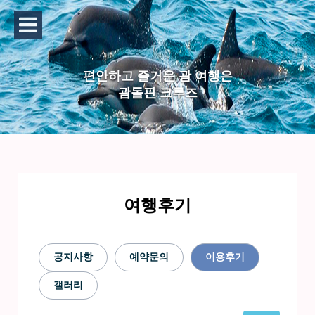
편안하고 즐거운 괌 여행은
괌돌핀 크루즈
여행후기
공지사항
예약문의
이용후기
갤러리