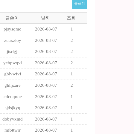
글쓰기
글쓴이
날짜
조회
pjsysqmo
2026-08-07
1
zuaxzloy
2026-08-07
2
jtsrlgjt
2026-08-07
2
yebpwqvl
2026-08-07
2
gblvwfvf
2026-08-07
1
ghhjzare
2026-08-07
2
cdcuqooe
2026-08-07
1
sjdsjkyq
2026-08-07
1
dobyvxmd
2026-08-07
1
mfottwrr
2026-08-07
1