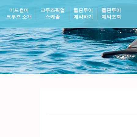
미드썸머
크루즈픽업
돌핀투어
돌핀투어
크루즈 소개
스케줄
예약하기
예약조회