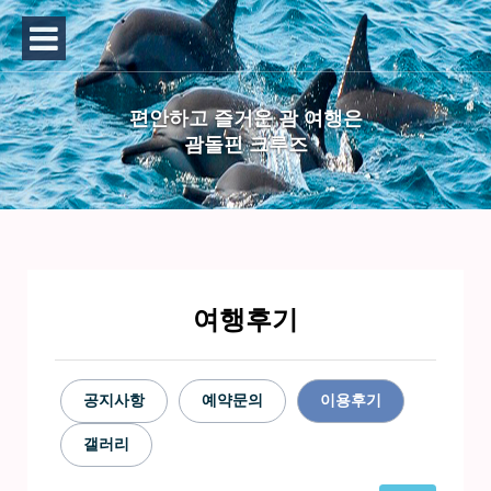
편안하고 즐거운 괌 여행은
괌돌핀 크루즈
여행후기
공지사항
예약문의
이용후기
갤러리