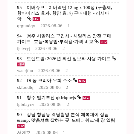
95
이버쥬브 - 이버멕틴 12mg x 100정 (구충제,
항바이러스 효과, 항암 효과) 구매대행 - 러시아
약…
qrgundqx
2026-08-06
1
94
청주 시알리스 구입처 - 시알리스 안전 구매
가이드 | 효능·복용법·부작용·가격 비교
ijetvryj
2026-08-06
2
93
토렌트릴: 2026년 최신 정보와 사용 가이드
wacrjtbu
2026-08-06
2
92
Di 동 코리아 우회 주소
skfoudlq
2026-08-06
2
91
청주 발기부전 qkfrlqnwjs
lpbdaycv
2026-08-06
2
90
강남 청담동 웨딩촬영 본식 예복대여 상담
&amp; 맞춤셔츠 잘하는 곳 '모베터쉬크'새 창 열림
서예호
2026-08-06
1