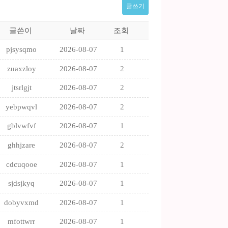
글쓰기
글쓴이
날짜
조회
pjsysqmo
2026-08-07
1
zuaxzloy
2026-08-07
2
jtsrlgjt
2026-08-07
2
yebpwqvl
2026-08-07
2
gblvwfvf
2026-08-07
1
ghhjzare
2026-08-07
2
cdcuqooe
2026-08-07
1
sjdsjkyq
2026-08-07
1
dobyvxmd
2026-08-07
1
mfottwrr
2026-08-07
1