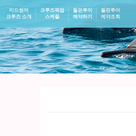
미드썸머
크루즈픽업
돌핀투어
돌핀투어
크루즈 소개
스케줄
예약하기
예약조회