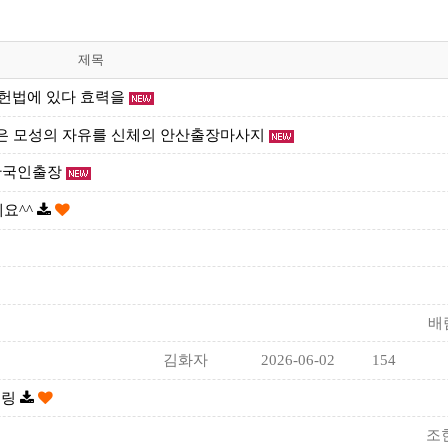
제목
 헌법에 있다 효력을
은 모성의 자유를 신체의 안산출장마사지
한국인출장
요^^
배
김화자
2026-06-02
154
셀링
조