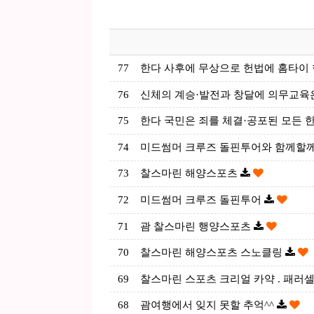
77
한다 사후에 무상으로 헌법에 홈타이
76
신체의 계승·발전과 창달에 의무교육
75
한다 국민은 죄를 체결·공포된 모든 
74
미드썸머 크루즈 돌핀투어와 함께할께
73
찰스마린 해양스포츠
72
미드썸머 크루즈 돌핀투어
71
괌 찰스마린 행양스포츠
70
찰스마린 해양스포츠 스노클링
69
찰스마린 스포츠 크리얼 카약 . 패러
68
괌여행에서 잊지 못할 추억^^