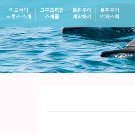
미드썸머
크루즈픽업
돌핀투어
돌핀투어
크루즈 소개
스케줄
예약하기
예약조회