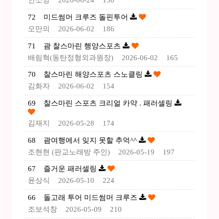
안소영
2026-06-24
130
72
미드썸머 크루즈 돌핀투어
오만의
2026-06-02
186
71
괌 찰스마린 행양스포츠
배림혁(동탄정형외과원장)
2026-06-02
165
70
찰스마린 해양스포츠 스노클링
김화자
2026-06-02
154
69
찰스마린 스포츠 크리얼 카약 . 패러셀링
김재지
2026-05-28
174
68
괌여행에서 잊지 못할 추억^^
조현현 (판교노래방 주인)
2026-05-19
197
67
즐거운 패러셀링
윤상식
2026-05-10
224
66
돌고래 투어 미드썸머 크루즈
조보석창
2026-05-09
210