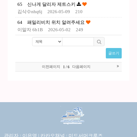
65
신나게 달리자 제트스키
김삭수nhq6j
2026-05-09
210
64
패밀리비치 위치 알려주세요
이말자 6b1B
2026-05-02
249
글쓰기
이전페이지
다음페이지
1 / 6
관리자 : 이은영 |
카카오채널 :
미드서머크루즈