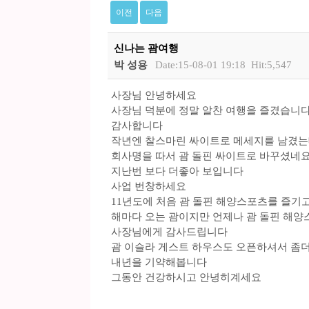
이전
다음
신나는 괌여행
박 성용
Date:15-08-01 19:18
Hit:5,547
사장님 안녕하세요
사장님 덕분에 정말 알찬 여행을 즐겼습니
감사합니다
작년엔 찰스마린 싸이트로 메세지를 남겼
회사명을 따서 괌 돌핀 싸이트로 바꾸셨네
지난번 보다 더좋아 보입니다
사업 번창하세요
11년도에 처음 괌 돌핀 해양스포츠를 즐기
해마다 오는 괌이지만 언제나 괌 돌핀 해
사장님에게 감사드립니다
괌 이슬라 게스트 하우스도 오픈하셔서 좀
내년을 기약해봅니다
그동안 건강하시고 안녕히계세요