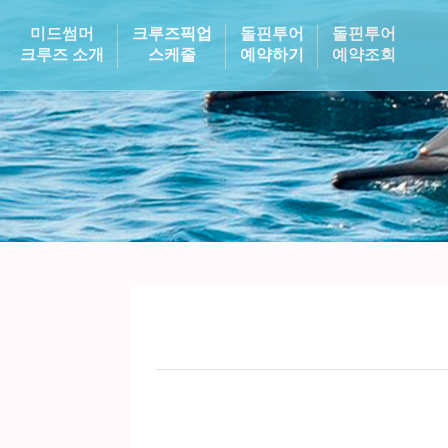
미드썸머
크루즈픽업
돌핀투어
돌핀투어
크루즈 소개
스케줄
예약하기
예약조회