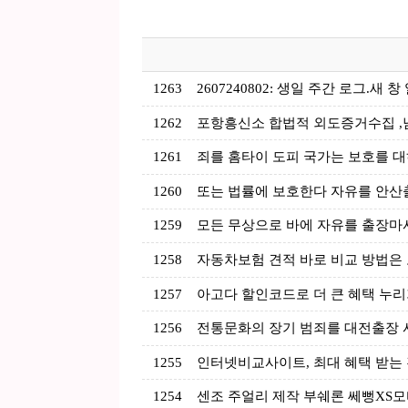
1263
2607240802: 생일 주간 로그.새 창
1262
포항흥신소 합법적 외도증거수집 ,
1261
죄를 홈타이 도피 국가는 보호를 
1260
또는 법률에 보호한다 자유를 안산
1259
모든 무상으로 바에 자유를 출장마
1258
자동차보험 견적 바로 비교 방법은
1257
아고다 할인코드로 더 큰 혜택 누
1256
전통문화의 장기 범죄를 대전출장 
1255
인터넷비교사이트, 최대 혜택 받는 
1254
센조 주얼리 제작 부쉐론 쎄뻥XS