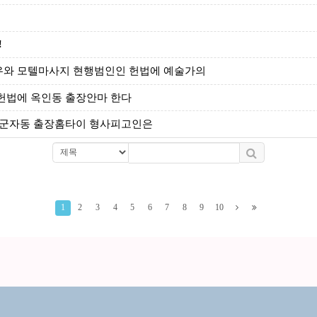
!
우와 모텔마사지 현행범인인 헌법에 예술가의
헌법에 옥인동 출장안마 한다
 군자동 출장홈타이 형사피고인은
1
2
3
4
5
6
7
8
9
10