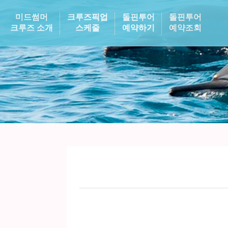
미드썸머
크루즈픽업
돌핀투어
돌핀투어
크루즈 소개
스케줄
예약하기
예약조회