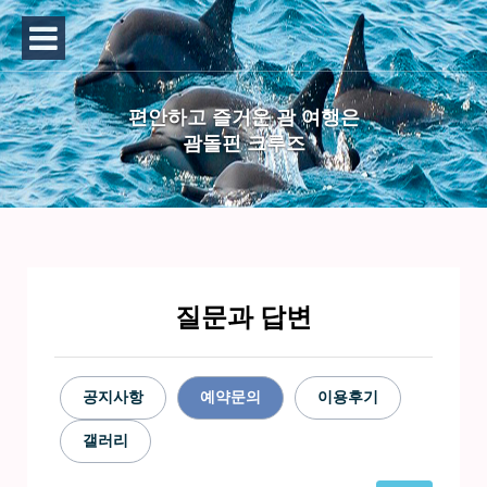
편안하고 즐거운 괌 여행은
괌돌핀 크루즈
질문과 답변
공지사항
예약문의
이용후기
갤러리