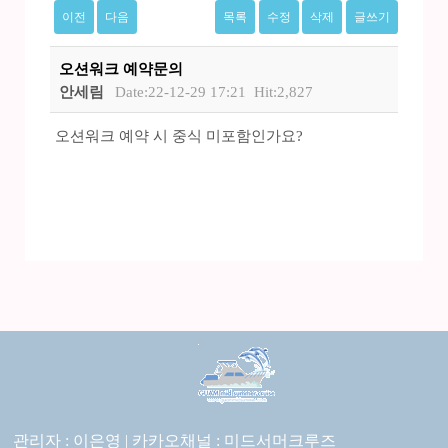
이전
다음
목록
수정
삭제
글쓰기
오션워크 예약문의
안세림
Date:22-12-29 17:21
Hit:2,827
오션워크 예약 시 중식 미포함인가요?
관리자 : 이은영 |
카카오채널 :
미드서머크루즈