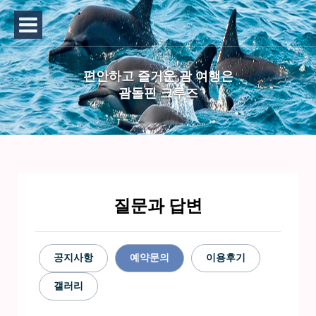
편안하고 즐거운 괌 여행은
괌돌핀 크루즈
질문과 답변
공지사항
예약문의
이용후기
갤러리