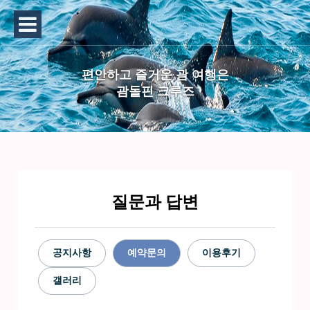
편안하고 즐거운 괌 여행은
괌돌핀 크루즈
질문과 답변
공지사항
예약문의
이용후기
갤러리