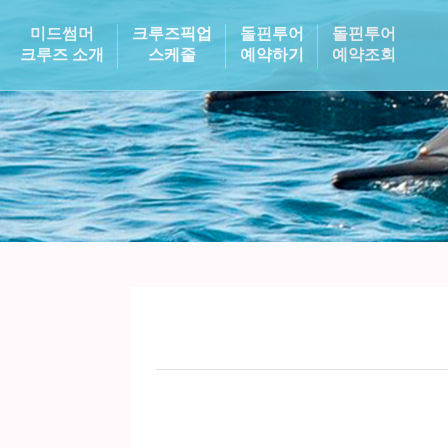
미드썸머
크루즈픽업
돌핀투어
돌핀투어
크루즈 소개
스케줄
예약하기
예약조회