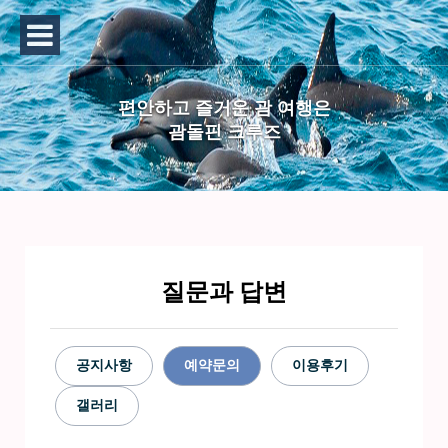
편안하고 즐거운 괌 여행은
괌돌핀 크루즈
질문과 답변
공지사항
예약문의
이용후기
갤러리