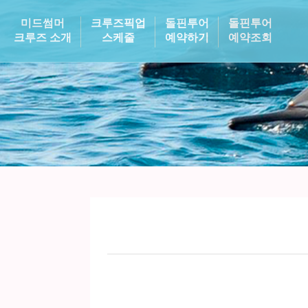
미드썸머
크루즈픽업
돌핀투어
돌핀투어
크루즈 소개
스케줄
예약하기
예약조회