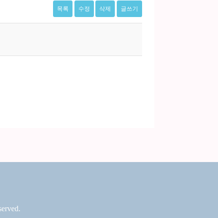
목록
수정
삭제
글쓰기
erved.