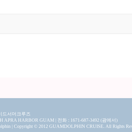
미드서머크루즈
CH APRA HARBOR GUAM | 전화 : 1671-687-3492 (괌에서)
hin | Copyright © 2012 GUAMDOLPHIN CRUISE. All Rights Res