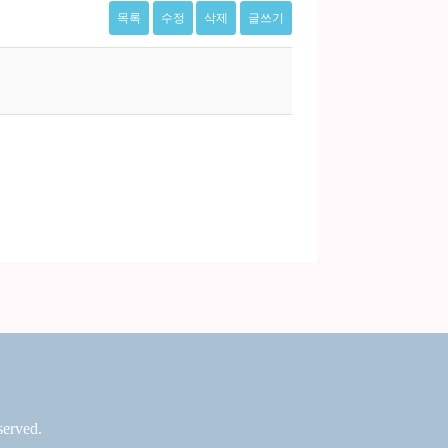
목록
수정
삭제
글쓰기
erved.