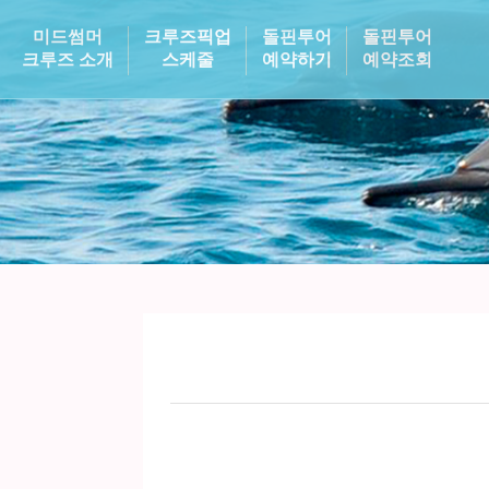
미드썸머
크루즈픽업
돌핀투어
돌핀투어
크루즈 소개
스케줄
예약하기
예약조회