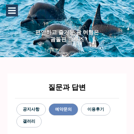
편안하고 즐거운 괌 여행은
괌돌핀 크루즈
질문과 답변
공지사항
예약문의
이용후기
갤러리