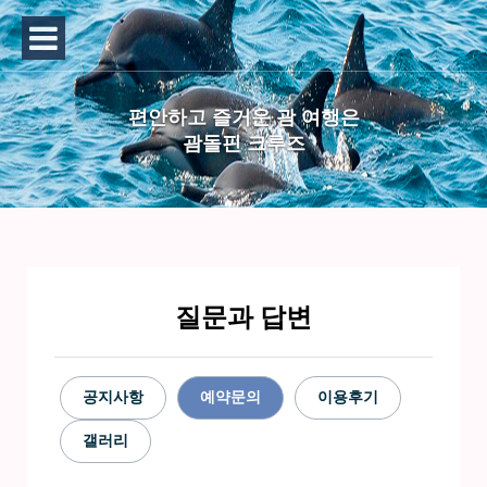
편안하고 즐거운 괌 여행은
괌돌핀 크루즈
질문과 답변
공지사항
예약문의
이용후기
갤러리