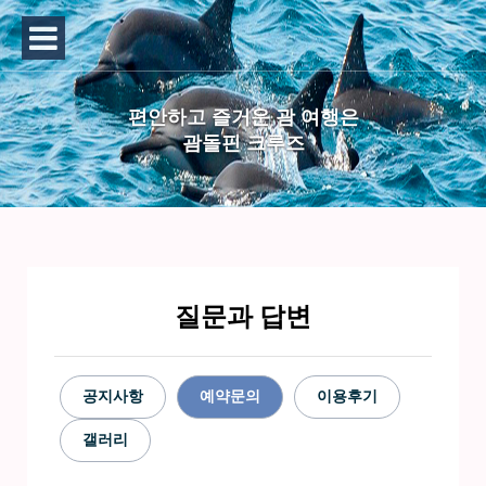
편안하고 즐거운 괌 여행은
괌돌핀 크루즈
질문과 답변
공지사항
예약문의
이용후기
갤러리