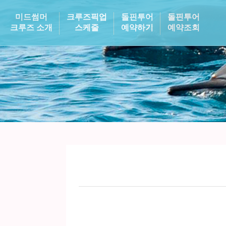
미드썸머
크루즈픽업
돌핀투어
돌핀투어
크루즈 소개
스케줄
예약하기
예약조회