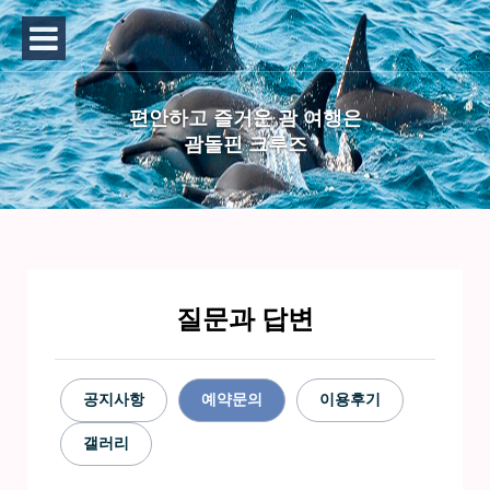
편안하고 즐거운 괌 여행은
괌돌핀 크루즈
질문과 답변
공지사항
예약문의
이용후기
갤러리