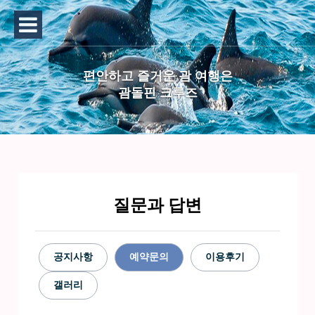
편안하고 즐거운 괌 여행은
괌돌핀 크루즈
질문과 답변
공지사항
예약문의
이용후기
갤러리