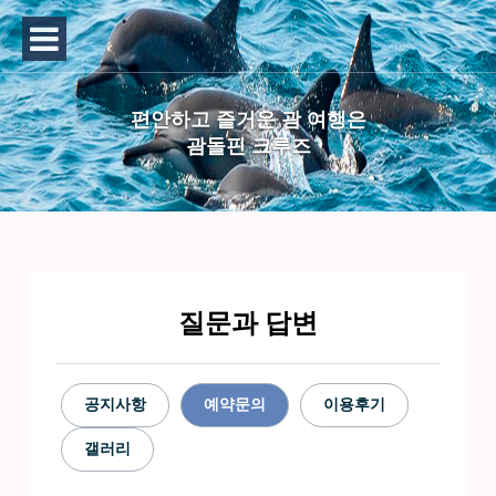
편안하고 즐거운 괌 여행은
괌돌핀 크루즈
질문과 답변
공지사항
예약문의
이용후기
갤러리