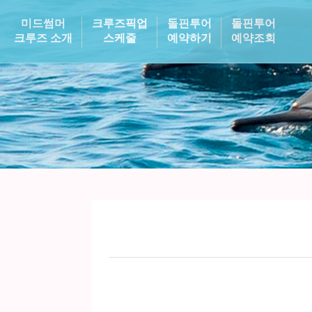
미드썸머
크루즈픽업
돌핀투어
돌핀투어
크루즈 소개
스케줄
예약하기
예약조회