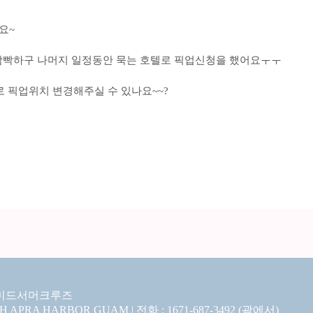
요~
 깜빡하구 나머지 일정동안 묵는 호텔로 픽업신청을 했어요ㅜㅜ
 픽업위치 변경해주실 수 있나요~~?
미드서머크루즈
CH APRA HARBOR GUAM | 전화 : 1671-687-3492 (괌에서)