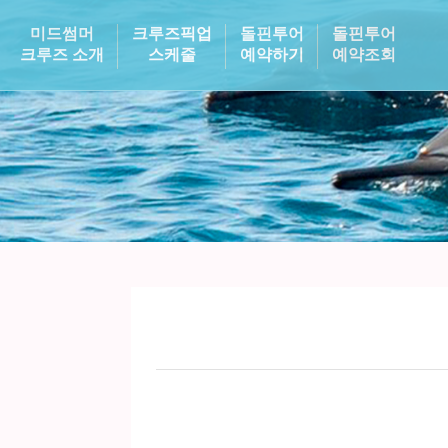
미드썸머
크루즈픽업
돌핀투어
돌핀투어
크루즈 소개
스케줄
예약하기
예약조회