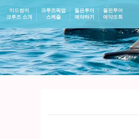
미드썸머
크루즈픽업
돌핀투어
돌핀투어
크루즈 소개
스케줄
예약하기
예약조회