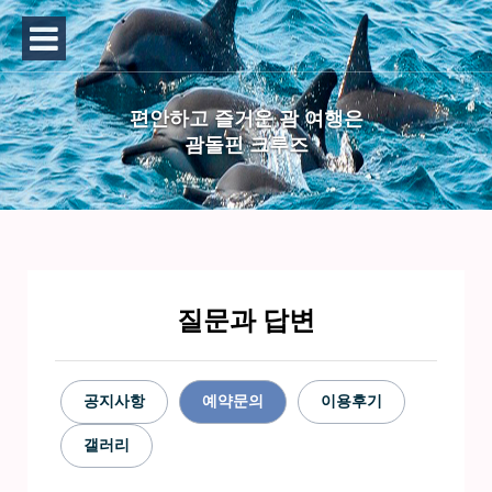
편안하고 즐거운 괌 여행은
괌돌핀 크루즈
질문과 답변
공지사항
예약문의
이용후기
갤러리