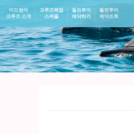
미드썸머
크루즈픽업
돌핀투어
돌핀투어
크루즈 소개
스케줄
예약하기
예약조회