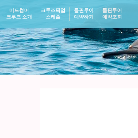
미드썸머
크루즈픽업
돌핀투어
돌핀투어
크루즈 소개
스케줄
예약하기
예약조회