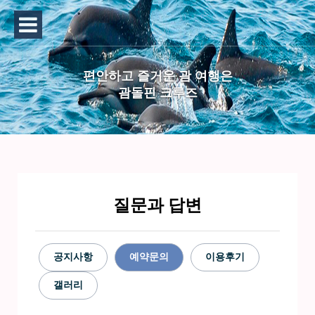
편안하고 즐거운 괌 여행은
괌돌핀 크루즈
질문과 답변
공지사항
예약문의
이용후기
갤러리