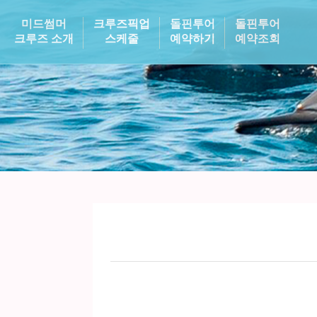
미드썸머
크루즈픽업
돌핀투어
돌핀투어
크루즈 소개
스케줄
예약하기
예약조회