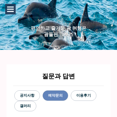
편안하고 즐거운 괌 여행은
괌돌핀 크루즈
질문과 답변
공지사항
예약문의
이용후기
갤러리