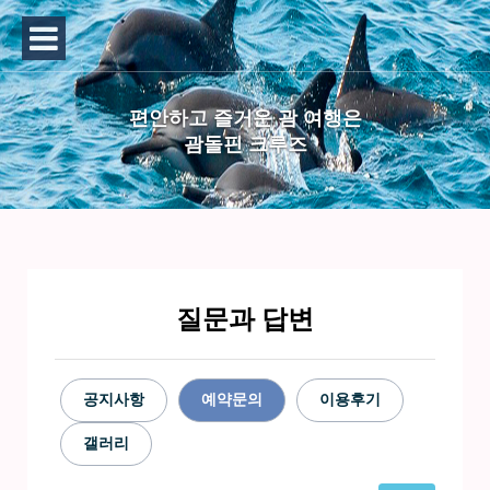
편안하고 즐거운 괌 여행은
괌돌핀 크루즈
질문과 답변
공지사항
예약문의
이용후기
갤러리