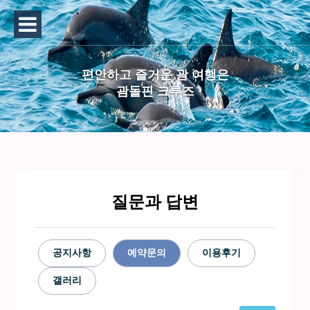
편안하고 즐거운 괌 여행은
괌돌핀 크루즈
질문과 답변
공지사항
예약문의
이용후기
갤러리