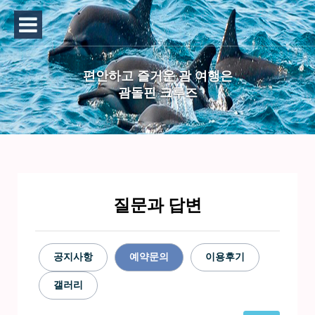
편안하고 즐거운 괌 여행은
괌돌핀 크루즈
질문과 답변
공지사항
예약문의
이용후기
갤러리